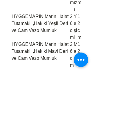
m
ız
m
ı
HYGGEMARİN Marin Halat
2
Y
1
Tutamaklı ,Hakiki Yeşil Deri
6
e
2
ve Cam Vazo Mumluk
c
şi
c
m
l
m
HYGGEMARİN Marin Halat
2
M
1
Tutamaklı ,Hakiki Mavi Deri
6
a
2
ve Cam Vazo Mumluk
c
vi
c
m
m
Related Products
NEW
FİYATI SORUNUZ