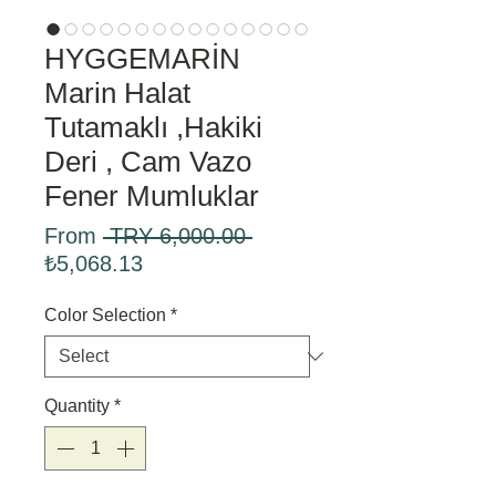
HYGGEMARİN
Marin Halat
Tutamaklı ,Hakiki
Deri , Cam Vazo
Fener Mumluklar
Regular
From
 TRY 6,000.00 
Sale
Price
₺5,068.13
Price
Color Selection
*
Quantity
*