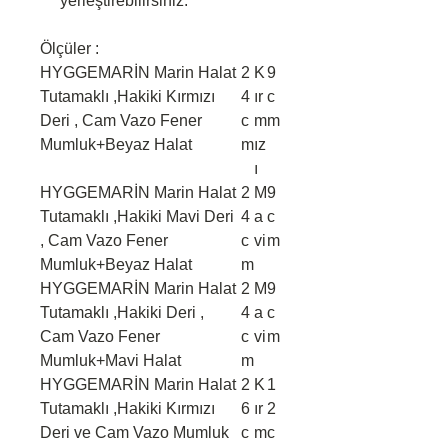
yerleştirebilirsiniz.
Ölçüler :
HYGGEMARİN Marin Halat
2
K
9
Tutamaklı ,Hakiki Kırmızı
4
ır
c
Deri , Cam Vazo Fener
c
m
m
Mumluk+Beyaz Halat
m
ız
ı
HYGGEMARİN Marin Halat
2
M
9
Tutamaklı ,Hakiki Mavi Deri
4
a
c
, Cam Vazo Fener
c
vi
m
Mumluk+Beyaz Halat
m
HYGGEMARİN Marin Halat
2
M
9
Tutamaklı ,Hakiki Deri ,
4
a
c
Cam Vazo Fener
c
vi
m
Mumluk+Mavi Halat
m
HYGGEMARİN Marin Halat
2
K
1
Tutamaklı ,Hakiki Kırmızı
6
ır
2
Deri ve Cam Vazo Mumluk
c
m
c