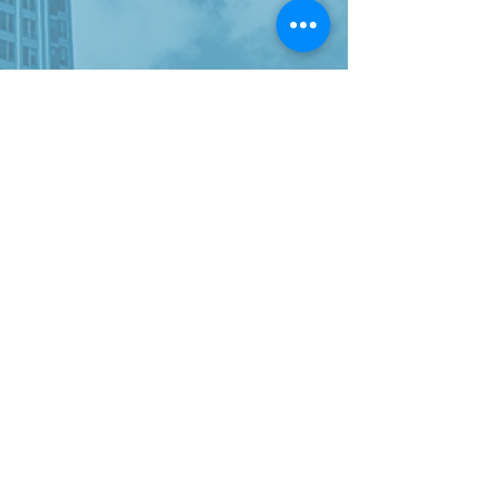
-
Metal Lantern Candle Holder
-
design decorative objects
-
leather ipad case
-
tablet bag
-