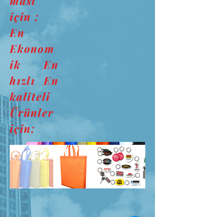
ması
için ;
En
Ekonom
ik En
hızlı En
kaliteli
Ürünler
için;