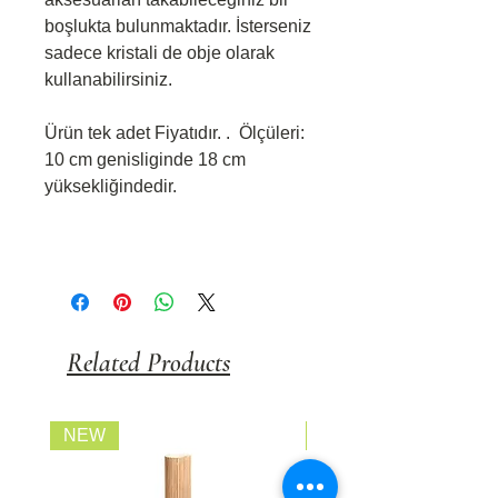
boşlukta bulunmaktadır. İsterseniz
sadece kristali de obje olarak
kullanabilirsiniz.
Ürün tek adet Fiyatıdır. . Ölçüleri:
10 cm genisliginde 18 cm
yüksekliğindedir.
Related Products
NEW
FİYATI SORUNUZ