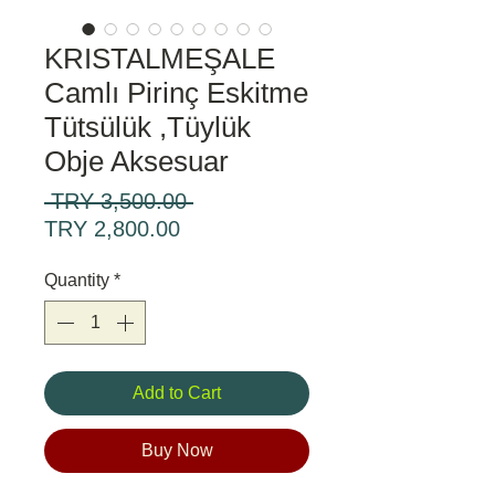
KRISTALMEŞALE
Camlı Pirinç Eskitme
Tütsülük ,Tüylük
Obje Aksesuar
Regular
 TRY 3,500.00 
Sale
Price
TRY 2,800.00
Price
Quantity
*
Add to Cart
Buy Now