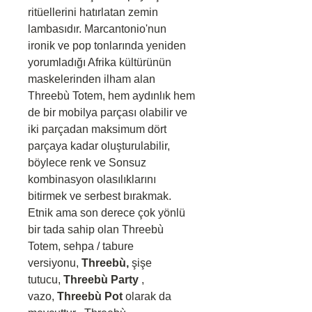
ritüellerini hatırlatan zemin
lambasıdır. Marcantonio'nun
ironik ve pop tonlarında yeniden
yorumladığı Afrika kültürünün
maskelerinden ilham alan
Threebù Totem, hem aydınlık hem
de bir mobilya parçası olabilir ve
iki parçadan maksimum dört
parçaya kadar oluşturulabilir,
böylece renk ve Sonsuz
kombinasyon olasılıklarını
bitirmek ve serbest bırakmak.
Etnik ama son derece çok yönlü
bir tada sahip olan Threebù
Totem, sehpa / tabure
versiyonu,
Threebù,
şişe
tutucu,
Threebù Party
,
vazo,
Threebù Pot
olarak da