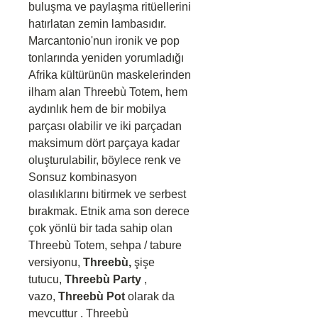
buluşma ve paylaşma ritüellerini
hatırlatan zemin lambasıdır.
Marcantonio'nun ironik ve pop
tonlarında yeniden yorumladığı
Afrika kültürünün maskelerinden
ilham alan Threebù Totem, hem
aydınlık hem de bir mobilya
parçası olabilir ve iki parçadan
maksimum dört parçaya kadar
oluşturulabilir, böylece renk ve
Sonsuz kombinasyon
olasılıklarını bitirmek ve serbest
bırakmak. Etnik ama son derece
çok yönlü bir tada sahip olan
Threebù Totem, sehpa / tabure
versiyonu,
Threebù,
şişe
tutucu,
Threebù Party
,
vazo,
Threebù Pot
olarak da
mevcuttur . Threebù